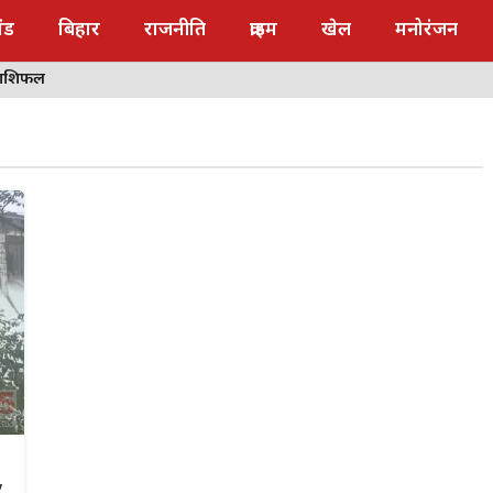
ंड
बिहार
राजनीति
क्राइम
खेल
मनोरंजन
राशिफल
,