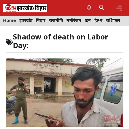
Skip
to
content
Me
Home
झारखंड
बिहार
राजनीति
मनोरंजन
क्राइम
हेल्थ
राशिफल
Shadow of death on Labor
Day: