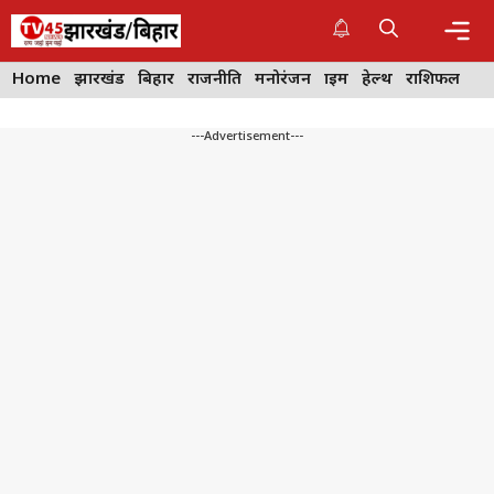
Skip
to
content
Me
Home
झारखंड
बिहार
राजनीति
मनोरंजन
क्राइम
हेल्थ
राशिफल
---Advertisement---