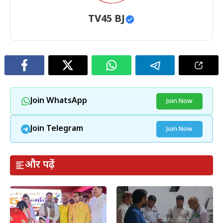
TV45 BJ
Join WhatsApp
Join Now
Join Telegram
Join Now
और पढ़ें