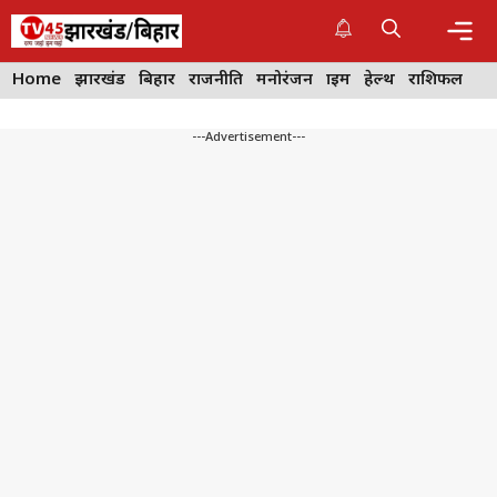
Skip
to
content
Me
Home
झारखंड
बिहार
राजनीति
मनोरंजन
क्राइम
हेल्थ
राशिफल
---Advertisement---