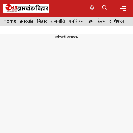
Skip
to
content
Me
Home
झारखंड
बिहार
राजनीति
मनोरंजन
क्राइम
हेल्थ
राशिफल
---Advertisement---