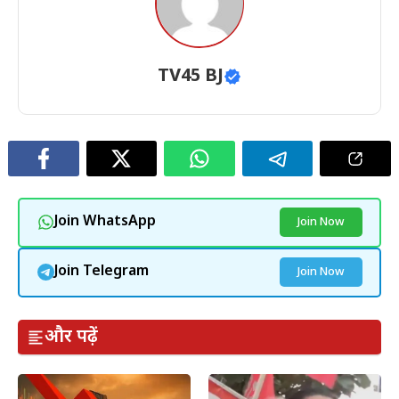
TV45 BJ
Join WhatsApp
Join Now
Join Telegram
Join Now
और पढ़ें