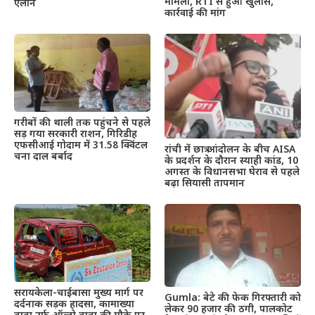
मामला, RTI से हुआ खुलास,
ऐलान
कार्रवाई की मांग
गरीबों की थाली तक पहुंचने से पहले
सड़ गया सरकारी राशन, गिरिडीह
एफसीआई गोदाम में 31.58 क्विंटल
रांची में छात्र आंदोलन के बीच AISA
चना दाल बर्बाद
के प्रदर्शन के दौरान स्याही कांड, 10
अगस्त के विधानसभा घेराव से पहले
बढ़ा सियासी तापमान
सरायकेला-चाईबासा मुख्य मार्ग पर
Gumla: बेटे की फेक गिरफ्तारी को
दर्दनाक सड़क हादसा, कामाख्या
लेकर 90 हजार की ठगी, पालकोट