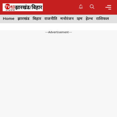
Skip
to
content
Me
Home
झारखंड
बिहार
राजनीति
मनोरंजन
क्राइम
हेल्थ
राशिफल
---Advertisement---