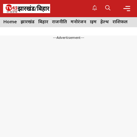
Skip
to
content
Me
Home
झारखंड
बिहार
राजनीति
मनोरंजन
क्राइम
हेल्थ
राशिफल
---Advertisement---