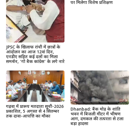
पर मिलेगा विशेष प्रशिक्षण
JPSC के खिलाफ रांची में छात्रों के
आंदोलन का आज 12वां दिन,
एनडीए सहित कई दलों का मिला
समर्थन, ‘गो बैक कांग्रेस’ के लगे नारे
गढ़वा में प्रारूप मतदाता सूची-2026
Dhanbad: बैंक मोड़ के शांति
प्रकाशित, 5 अगस्त से 4 सितम्बर
भवन में बिजली मीटर में भीषण
तक दावा-आपत्ति का मौका
आग, दमकल की तत्परता से टला
बड़ा हादसा