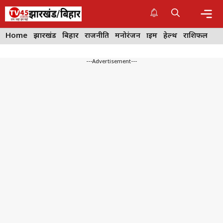
Skip
to
content
Me
Home
झारखंड
बिहार
राजनीति
मनोरंजन
क्राइम
हेल्थ
राशिफल
---Advertisement---