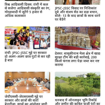
विश्व आदिवासी दिवस: रांची में कल
से सजेगा आदिवासी संस्कृति का रंग,
JPSC-JSSC विवाद पर निशिकांत
मोरहाबादी में जुटेंगे 5 हजार से
दुबे और संजय सेठ का बड़ा बयान,
अधिक कलाकार
बोले- 13 के बाद छात्रों के साथ धरने
पर बैठेंगे
रांची: JPSC-JSSC मुद्दे पर सरकार
देवघर: बासुकीनाथ मेला क्षेत्र में खाद्य
दो अलग-अलग छात्र गुटों से कर रही
सुरक्षा टीम की बड़ी कार्रवाई, 200
है बात
किलो फंगस लगा पेड़ा जब्त कर नष्ट
कराया
जेपीएससी-जेएसएससी मुद्दे पर
धनबाद में ऑनलाइन भूमि रिकॉर्ड
सरकार और छात्रों की वार्ता
और जमीन की कथित फर्जी एंट्री का
बेनतीजा, छात्रों का आंदोलन जारी