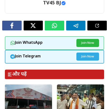
TV45 BJ
Join WhatsApp
Join Now
Join Telegram
Join Now
और पढ़ें