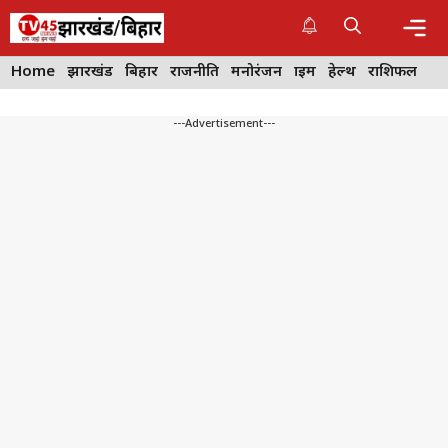
Skip
to
content
Me
Home
झारखंड
बिहार
राजनीति
मनोरंजन
क्राइम
हेल्थ
राशिफल
---Advertisement---