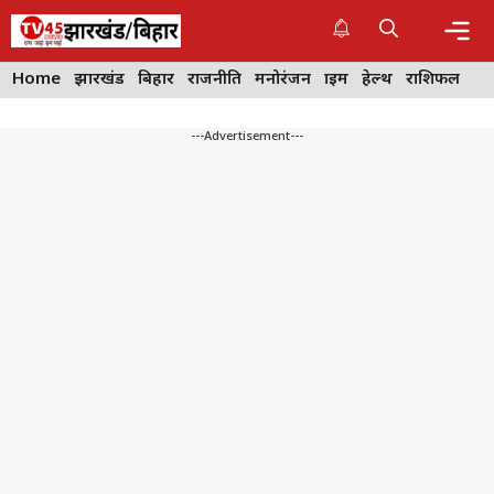
Skip
to
content
Me
Home
झारखंड
बिहार
राजनीति
मनोरंजन
क्राइम
हेल्थ
राशिफल
---Advertisement---