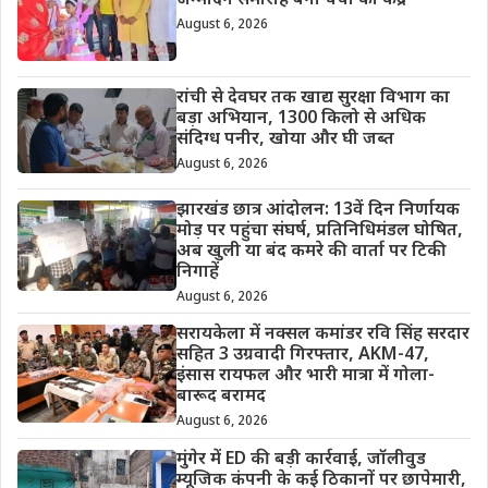
जन्मदिन समारोह बना चर्चा का केंद्र
August 6, 2026
रांची से देवघर तक खाद्य सुरक्षा विभाग का
बड़ा अभियान, 1300 किलो से अधिक
संदिग्ध पनीर, खोया और घी जब्त
August 6, 2026
झारखंड छात्र आंदोलन: 13वें दिन निर्णायक
मोड़ पर पहुंचा संघर्ष, प्रतिनिधिमंडल घोषित,
अब खुली या बंद कमरे की वार्ता पर टिकी
निगाहें
August 6, 2026
सरायकेला में नक्सल कमांडर रवि सिंह सरदार
सहित 3 उग्रवादी गिरफ्तार, AKM-47,
इंसास रायफल और भारी मात्रा में गोला-
बारूद बरामद
August 6, 2026
मुंगेर में ED की बड़ी कार्रवाई, जॉलीवुड
म्यूजिक कंपनी के कई ठिकानों पर छापेमारी,