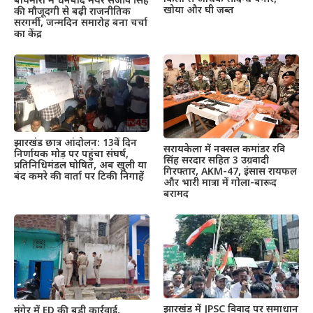
बाघमारा में धनबाद मेयर संजीव सिंह
खोया और घी जब्त
की मौजूदगी से बढ़ी राजनीतिक
सरगर्मी, जन्मदिन समारोह बना चर्चा
का केंद्र
झारखंड छात्र आंदोलन: 13वें दिन
सरायकेला में नक्सल कमांडर रवि
निर्णायक मोड़ पर पहुंचा संघर्ष,
सिंह सरदार सहित 3 उग्रवादी
प्रतिनिधिमंडल घोषित, अब खुली या
गिरफ्तार, AKM-47, इंसास रायफल
बंद कमरे की वार्ता पर टिकी निगाहें
और भारी मात्रा में गोला-बारूद
बरामद
झारखंड में JPSC विवाद पर समाधान
मुंगेर में ED की बड़ी कार्रवाई,