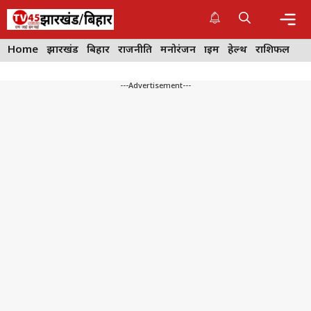
Skip
to
content
Me
Home
झारखंड
बिहार
राजनीति
मनोरंजन
क्राइम
हेल्थ
राशिफल
---Advertisement---