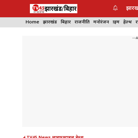
Skip
झारख
to
content
Home
झारखंड
बिहार
राजनीति
मनोरंजन
क्राइम
हेल्थ
---
TV45 News
,
लाइफस्टाइल
,
हेल्थ