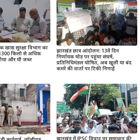
तक खाद्य सुरक्षा विभाग का
झारखंड छात्र आंदोलन: 13वें दिन
 1300 किलो से अधिक
निर्णायक मोड़ पर पहुंचा संघर्ष,
खोया और घी जब्त
प्रतिनिधिमंडल घोषित, अब खुली या बंद
कमरे की वार्ता पर टिकी निगाहें
झारखंड में JPSC विवाद पर समाधान की