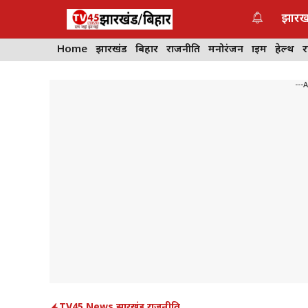
Skip
झारख
to
content
Home
झारखंड
बिहार
राजनीति
मनोरंजन
क्राइम
हेल्थ
---
TV45 News
,
झारखंड
,
राजनीति