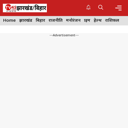
Skip
to
content
Me
Home
झारखंड
बिहार
राजनीति
मनोरंजन
क्राइम
हेल्थ
राशिफल
---Advertisement---