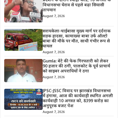
प्रदर्शन के दौरान स्याही कांड, 10 अगस्त के
विधानसभा घेराव से पहले बढ़ा सियासी
तापमान
August 7, 2026
सरायकेला-चाईबासा मुख्य मार्ग पर दर्दनाक
सड़क हादसा, कामाख्या बाबा उर्फ ऑल्टो
बाबा की मौके पर मौत, साथी गंभीर रूप से
घायल
August 7, 2026
Gumla: बेटे की फेक गिरफ्तारी को लेकर
90 हजार की ठगी, पालकोट के पूर्व प्राचार्य
को साइबर अपराधियों ने ठगा
August 7, 2026
JPSC-JSSC विवाद पर झारखंड विधानसभा
में हंगामा, आज की कार्यवाही स्थगित अगली
कार्यवाही 10 अगस्त को, 8399 करोड़ का
अनुपूरक बजट पेश
August 7, 2026