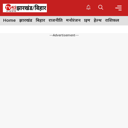
Skip
to
content
Me
Home
झारखंड
बिहार
राजनीति
मनोरंजन
क्राइम
हेल्थ
राशिफल
---Advertisement---