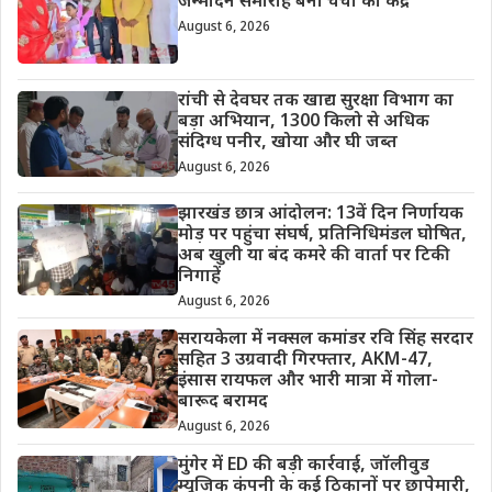
जन्मदिन समारोह बना चर्चा का केंद्र
August 6, 2026
रांची से देवघर तक खाद्य सुरक्षा विभाग का
बड़ा अभियान, 1300 किलो से अधिक
संदिग्ध पनीर, खोया और घी जब्त
August 6, 2026
झारखंड छात्र आंदोलन: 13वें दिन निर्णायक
मोड़ पर पहुंचा संघर्ष, प्रतिनिधिमंडल घोषित,
अब खुली या बंद कमरे की वार्ता पर टिकी
निगाहें
August 6, 2026
सरायकेला में नक्सल कमांडर रवि सिंह सरदार
सहित 3 उग्रवादी गिरफ्तार, AKM-47,
इंसास रायफल और भारी मात्रा में गोला-
बारूद बरामद
August 6, 2026
मुंगेर में ED की बड़ी कार्रवाई, जॉलीवुड
म्यूजिक कंपनी के कई ठिकानों पर छापेमारी,