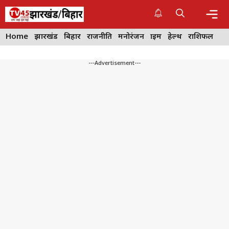
Skip
to
content
Me
Home
झारखंड
बिहार
राजनीति
मनोरंजन
क्राइम
हेल्थ
राशिफल
---Advertisement---