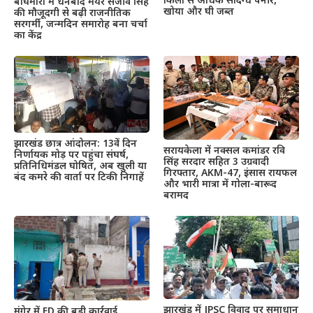
किलो से अधिक संदिग्ध पनीर,
बाघमारा में धनबाद मेयर संजीव सिंह
खोया और घी जब्त
की मौजूदगी से बढ़ी राजनीतिक
सरगर्मी, जन्मदिन समारोह बना चर्चा
का केंद्र
झारखंड छात्र आंदोलन: 13वें दिन
सरायकेला में नक्सल कमांडर रवि
निर्णायक मोड़ पर पहुंचा संघर्ष,
सिंह सरदार सहित 3 उग्रवादी
प्रतिनिधिमंडल घोषित, अब खुली या
गिरफ्तार, AKM-47, इंसास रायफल
बंद कमरे की वार्ता पर टिकी निगाहें
और भारी मात्रा में गोला-बारूद
बरामद
झारखंड में JPSC विवाद पर समाधान
मुंगेर में ED की बड़ी कार्रवाई,