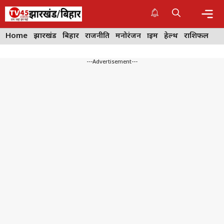
Skip
to
content
Me
Home
झारखंड
बिहार
राजनीति
मनोरंजन
क्राइम
हेल्थ
राशिफल
---Advertisement---