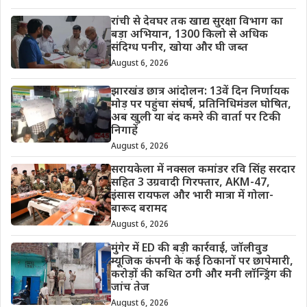
रांची से देवघर तक खाद्य सुरक्षा विभाग का
बड़ा अभियान, 1300 किलो से अधिक
संदिग्ध पनीर, खोया और घी जब्त
August 6, 2026
झारखंड छात्र आंदोलन: 13वें दिन निर्णायक
मोड़ पर पहुंचा संघर्ष, प्रतिनिधिमंडल घोषित,
अब खुली या बंद कमरे की वार्ता पर टिकी
निगाहें
August 6, 2026
सरायकेला में नक्सल कमांडर रवि सिंह सरदार
सहित 3 उग्रवादी गिरफ्तार, AKM-47,
इंसास रायफल और भारी मात्रा में गोला-
बारूद बरामद
August 6, 2026
मुंगेर में ED की बड़ी कार्रवाई, जॉलीवुड
म्यूजिक कंपनी के कई ठिकानों पर छापेमारी,
करोड़ों की कथित ठगी और मनी लॉन्ड्रिंग की
जांच तेज
August 6, 2026