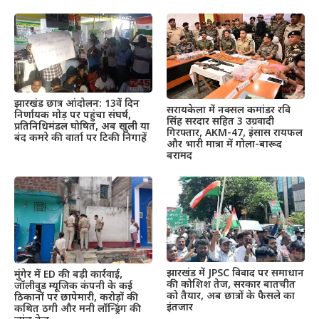
झारखंड छात्र आंदोलन: 13वें दिन
सरायकेला में नक्सल कमांडर रवि
निर्णायक मोड़ पर पहुंचा संघर्ष,
सिंह सरदार सहित 3 उग्रवादी
प्रतिनिधिमंडल घोषित, अब खुली या
गिरफ्तार, AKM-47, इंसास रायफल
बंद कमरे की वार्ता पर टिकी निगाहें
और भारी मात्रा में गोला-बारूद
बरामद
झारखंड में JPSC विवाद पर समाधान
मुंगेर में ED की बड़ी कार्रवाई,
की कोशिश तेज, सरकार बातचीत
जॉलीवुड म्यूजिक कंपनी के कई
को तैयार, अब छात्रों के फैसले का
ठिकानों पर छापेमारी, करोड़ों की
इंतजार
कथित ठगी और मनी लॉन्ड्रिंग की