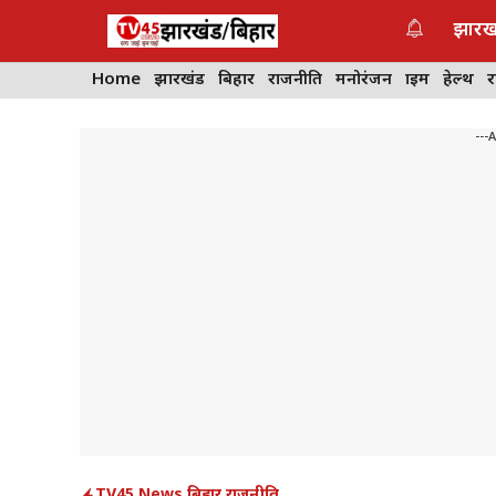
Skip
झारख
to
content
Home
झारखंड
बिहार
राजनीति
मनोरंजन
क्राइम
हेल्थ
---
TV45 News
,
बिहार
,
राजनीति