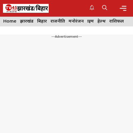
Skip
to
content
Me
Home
झारखंड
बिहार
राजनीति
मनोरंजन
क्राइम
हेल्थ
राशिफल
---Advertisement---