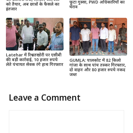
फूटा गुस्सा, PWD अधिकारियों का
को तैयार, अब छात्रों के फैसले का
घेराव
इंतजार
Latehar में रिश्वतखोरी पर एसीबी
की बड़ी कार्रवाई, 10 हजार रुपये
GUMLA: पालकोट में 82 किलो
लेते पंचायत सेवक रंगे हाथ गिरफ्तार
गांजा के साथ पांच तस्कर गिरफ्तार,
दो वाहन और 80 हजार रुपये नकद
जब्त
Leave a Comment
Comment