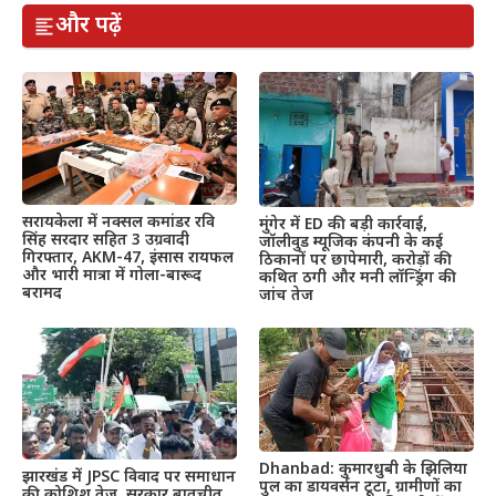
और पढ़ें
सरायकेला में नक्सल कमांडर रवि
मुंगेर में ED की बड़ी कार्रवाई,
सिंह सरदार सहित 3 उग्रवादी
जॉलीवुड म्यूजिक कंपनी के कई
गिरफ्तार, AKM-47, इंसास रायफल
ठिकानों पर छापेमारी, करोड़ों की
और भारी मात्रा में गोला-बारूद
कथित ठगी और मनी लॉन्ड्रिंग की
बरामद
जांच तेज
Dhanbad: कुमारधुबी के झिलिया
झारखंड में JPSC विवाद पर समाधान
पुल का डायवर्सन टूटा, ग्रामीणों का
की कोशिश तेज, सरकार बातचीत