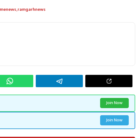
imenews
,
ramgarhnews
Join Now
Join Now