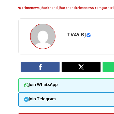
crimenews
,
Jharkhand
,
jharkhandcrimenews
,
ramgarhcr
TV45 BJ
Join WhatsApp
Join Telegram