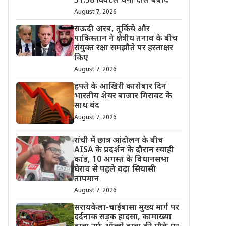
31.58 क्विंटल चना दाल बर्बाद
August 7, 2026
सऊदी अरब, तुर्किये और
पाकिस्तान ने क्षेत्रीय तनाव के बीच
संयुक्त रक्षा समझौते पर हस्ताक्षर
किए
August 7, 2026
हफ्ते के आखिरी कारोबार दिन
भारतीय शेयर बाजार गिरावट के
साथ बंद
August 7, 2026
रांची में छात्र आंदोलन के बीच
AISA के प्रदर्शन के दौरान स्याही
कांड, 10 अगस्त के विधानसभा
घेराव से पहले बढ़ा सियासी
तापमान
August 7, 2026
सरायकेला-चाईबासा मुख्य मार्ग पर
दर्दनाक सड़क हादसा, कामाख्या