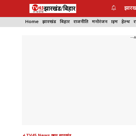
Skip
झारख
to
content
Home
झारखंड
बिहार
राजनीति
मनोरंजन
क्राइम
हेल्थ
---
TV45 News
,
क्राइम
,
झारखंड