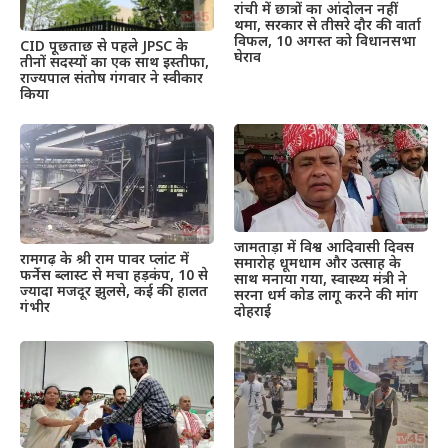
रांची में छात्रों का आंदोलन नहीं
थमा, सरकार से तीसरे दौर की वार्ता
विफल, 10 अगस्त को विधानसभा
CID पूछताछ से पहले JPSC के
घेराव
तीनों सदस्यों का एक साथ इस्तीफा,
राज्यपाल संतोष गंगवार ने स्वीकार
किया
जामताड़ा में विश्व आदिवासी दिवस
रामगढ़ के श्री राम पावर प्लांट में
समारोह धूमधाम और उत्साह के
फर्नेस ब्लास्ट से मचा हड़कंप, 10 से
साथ मनाया गया, स्वास्थ्य मंत्री ने
ज्यादा मजदूर झुलसे, कई की हालत
सरना धर्म कोड लागू करने की मांग
गंभीर
दोहराई