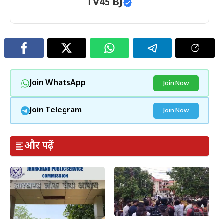
TV45 BJ
Join WhatsApp
Join Now
Join Telegram
Join Now
और पढ़ें