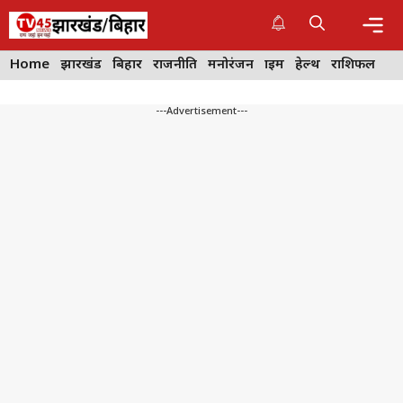
Skip
to
content
Me
Home
झारखंड
बिहार
राजनीति
मनोरंजन
क्राइम
हेल्थ
राशिफल
---Advertisement---