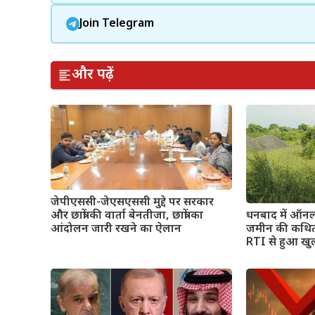
Join Telegram
और पढ़ें
जेपीएससी-जेएसएससी मुद्दे पर सरकार
और छात्रों की वार्ता बेनतीजा, छात्रों का
धनबाद में ऑनल
आंदोलन जारी रखने का ऐलान
जमीन की कथित फ
RTI से हुआ खुल