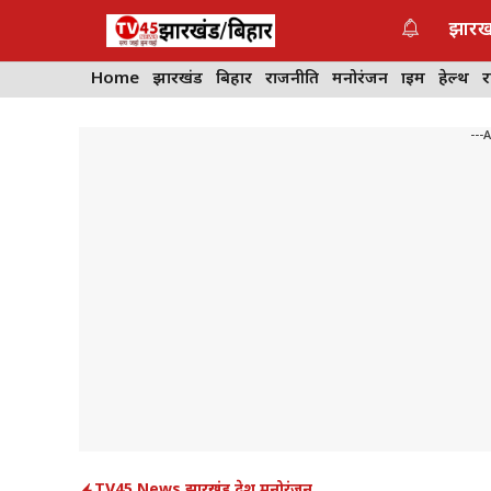
Skip
झारख
to
content
Home
झारखंड
बिहार
राजनीति
मनोरंजन
क्राइम
हेल्थ
---
TV45 News
,
झारखंड
,
देश
,
मनोरंजन