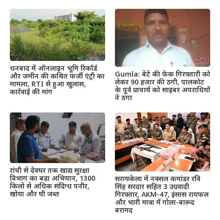
धनबाद में ऑनलाइन भूमि रिकॉर्ड
Gumla: बेटे की फेक गिरफ्तारी को
और जमीन की कथित फर्जी एंट्री का
लेकर 90 हजार की ठगी, पालकोट
मामला, RTI से हुआ खुलास,
के पूर्व प्राचार्य को साइबर अपराधियों
कार्रवाई की मांग
ने ठगा
रांची से देवघर तक खाद्य सुरक्षा
विभाग का बड़ा अभियान, 1300
सरायकेला में नक्सल कमांडर रवि
किलो से अधिक संदिग्ध पनीर,
सिंह सरदार सहित 3 उग्रवादी
खोया और घी जब्त
गिरफ्तार, AKM-47, इंसास रायफल
और भारी मात्रा में गोला-बारूद
बरामद