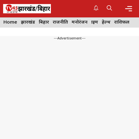
Skip
to
content
Me
Home
झारखंड
बिहार
राजनीति
मनोरंजन
क्राइम
हेल्थ
राशिफल
---Advertisement---