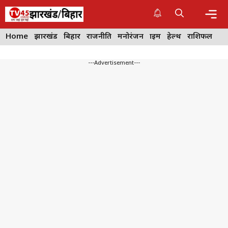
Skip
to
content
Me
Home
झारखंड
बिहार
राजनीति
मनोरंजन
क्राइम
हेल्थ
राशिफल
---Advertisement---