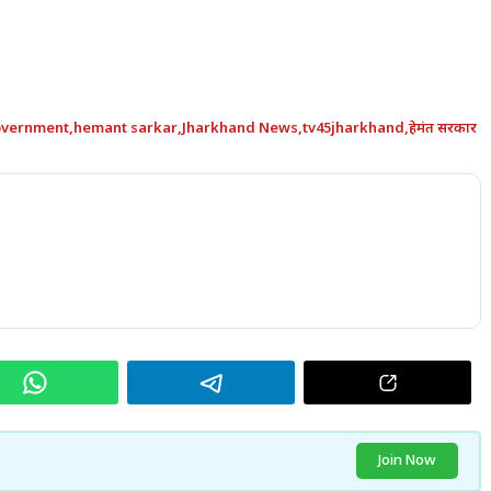
overnment
,
hemant sarkar
,
Jharkhand News
,
tv45jharkhand
,
हेमंत सरकार
Join Now