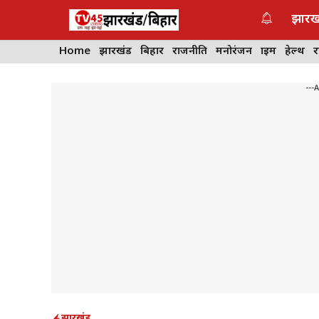
Skip
झारख
to
content
Home
झारखंड
बिहार
राजनीति
मनोरंजन
क्राइम
हेल्थ
---
झारखंड