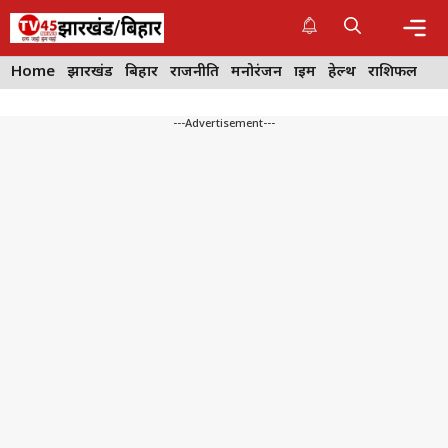
Skip
to
content
Me
Home
झारखंड
बिहार
राजनीति
मनोरंजन
क्राइम
हेल्थ
राशिफल
---Advertisement---