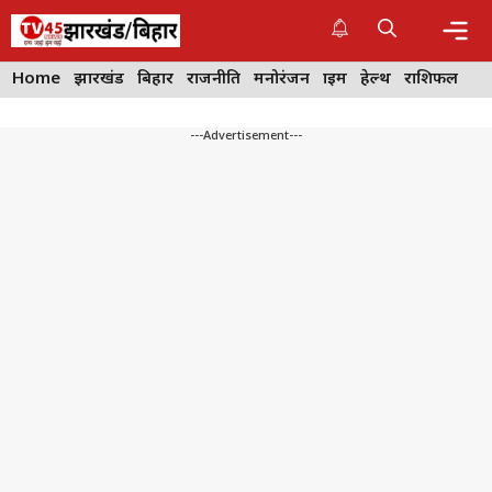
Skip
to
content
Me
Home
झारखंड
बिहार
राजनीति
मनोरंजन
क्राइम
हेल्थ
राशिफल
---Advertisement---