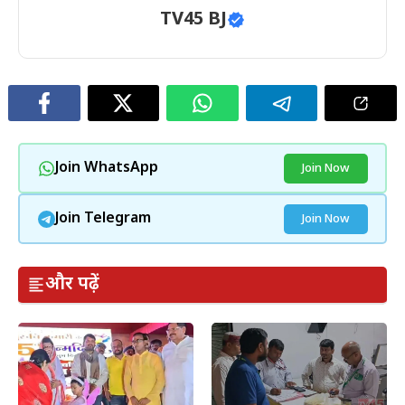
TV45 BJ
Join WhatsApp
Join Now
Join Telegram
Join Now
और पढ़ें