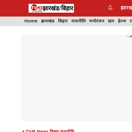
Skip
झारख
to
content
Home
झारखंड
बिहार
राजनीति
मनोरंजन
क्राइम
हेल्थ
---
TV45 News
,
बिहार
,
राजनीति