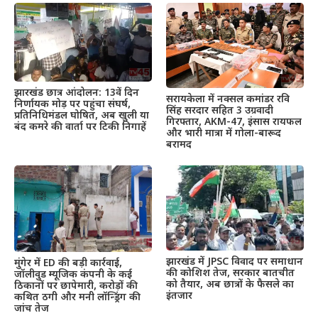
झारखंड छात्र आंदोलन: 13वें दिन
सरायकेला में नक्सल कमांडर रवि
निर्णायक मोड़ पर पहुंचा संघर्ष,
सिंह सरदार सहित 3 उग्रवादी
प्रतिनिधिमंडल घोषित, अब खुली या
गिरफ्तार, AKM-47, इंसास रायफल
बंद कमरे की वार्ता पर टिकी निगाहें
और भारी मात्रा में गोला-बारूद
बरामद
झारखंड में JPSC विवाद पर समाधान
मुंगेर में ED की बड़ी कार्रवाई,
की कोशिश तेज, सरकार बातचीत
जॉलीवुड म्यूजिक कंपनी के कई
को तैयार, अब छात्रों के फैसले का
ठिकानों पर छापेमारी, करोड़ों की
इंतजार
कथित ठगी और मनी लॉन्ड्रिंग की
जांच तेज