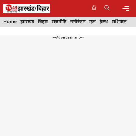
Skip
to
content
Me
Home
झारखंड
बिहार
राजनीति
मनोरंजन
क्राइम
हेल्थ
राशिफल
---Advertisement---