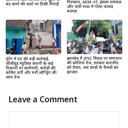
गिरफ्तार, AKM-47, इंसास रायफल
बंद कमरे की वार्ता पर टिकी निगाहें
और भारी मात्रा में गोला-बारूद
बरामद
झारखंड में JPSC विवाद पर समाधान
मुंगेर में ED की बड़ी कार्रवाई,
की कोशिश तेज, सरकार बातचीत
जॉलीवुड म्यूजिक कंपनी के कई
को तैयार, अब छात्रों के फैसले का
ठिकानों पर छापेमारी, करोड़ों की
इंतजार
कथित ठगी और मनी लॉन्ड्रिंग की
जांच तेज
Leave a Comment
Comment