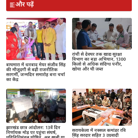
और पढ़ें
रांची से देवघर तक खाद्य सुरक्षा
विभाग का बड़ा अभियान, 1300
किलो से अधिक संदिग्ध पनीर,
बाघमारा में धनबाद मेयर संजीव सिंह
खोया और घी जब्त
की मौजूदगी से बढ़ी राजनीतिक
सरगर्मी, जन्मदिन समारोह बना चर्चा
का केंद्र
झारखंड छात्र आंदोलन: 13वें दिन
सरायकेला में नक्सल कमांडर रवि
निर्णायक मोड़ पर पहुंचा संघर्ष,
सिंह सरदार सहित 3 उग्रवादी
प्रतिनिधिमंडल घोषित, अब खुली या