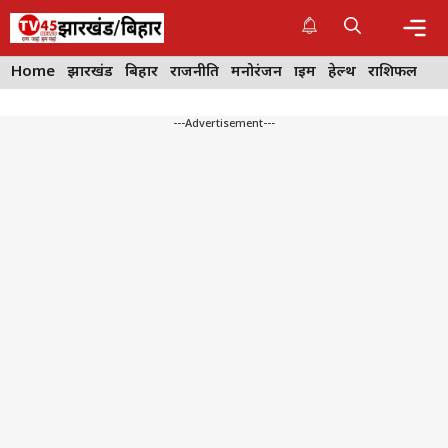
Skip
to
content
Me
Home
झारखंड
बिहार
राजनीति
मनोरंजन
क्राइम
हेल्थ
राशिफल
---Advertisement---