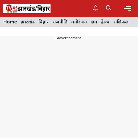
Skip
to
content
Me
Home
झारखंड
बिहार
राजनीति
मनोरंजन
क्राइम
हेल्थ
राशिफल
---Advertisement---