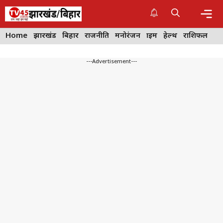
Skip
to
content
Me
Home
झारखंड
बिहार
राजनीति
मनोरंजन
क्राइम
हेल्थ
राशिफल
---Advertisement---