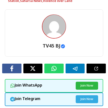
Station
,
Saharsa News
,
Violence over Land
TV45 BJ
Join WhatsApp
Join Now
Join Telegram
Join Now