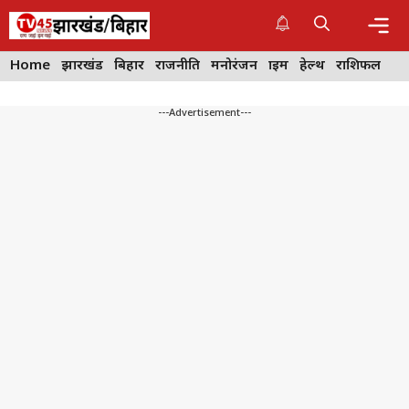
Skip
to
content
Me
Home
झारखंड
बिहार
राजनीति
मनोरंजन
क्राइम
हेल्थ
राशिफल
---Advertisement---