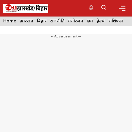
Skip
to
content
Me
Home
झारखंड
बिहार
राजनीति
मनोरंजन
क्राइम
हेल्थ
राशिफल
---Advertisement---