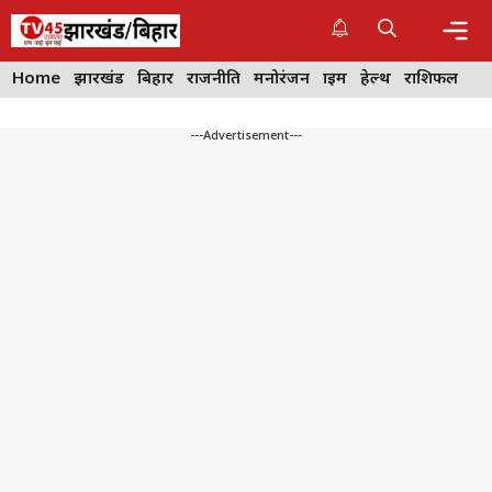
Skip
to
content
Me
Home
झारखंड
बिहार
राजनीति
मनोरंजन
क्राइम
हेल्थ
राशिफल
---Advertisement---