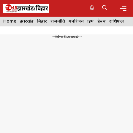
Skip
to
content
Me
Home
झारखंड
बिहार
राजनीति
मनोरंजन
क्राइम
हेल्थ
राशिफल
---Advertisement---