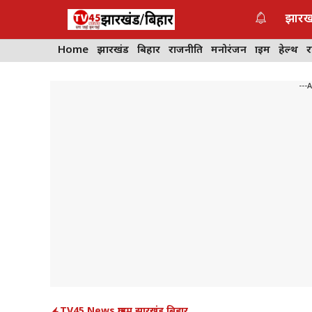
Skip
झारख
to
content
Home
झारखंड
बिहार
राजनीति
मनोरंजन
क्राइम
हेल्थ
---
TV45 News
,
क्राइम
,
झारखंड
,
बिहार