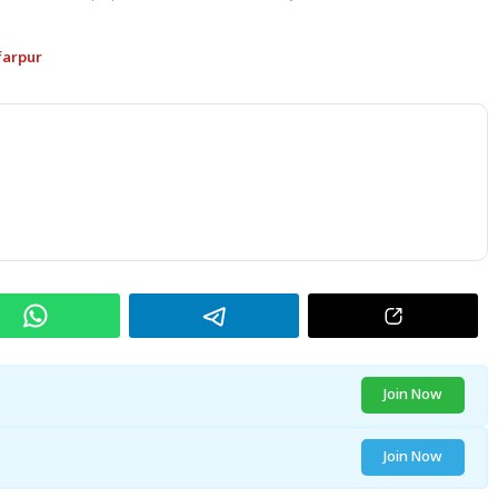
farpur
Join Now
Join Now