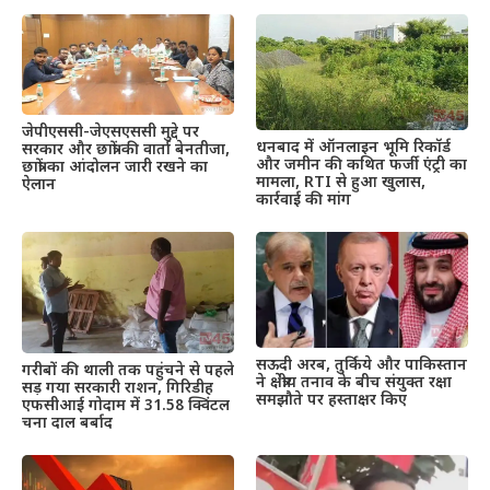
जेपीएससी-जेएसएससी मुद्दे पर
धनबाद में ऑनलाइन भूमि रिकॉर्ड
सरकार और छात्रों की वार्ता बेनतीजा,
और जमीन की कथित फर्जी एंट्री का
छात्रों का आंदोलन जारी रखने का
मामला, RTI से हुआ खुलास,
ऐलान
कार्रवाई की मांग
सऊदी अरब, तुर्किये और पाकिस्तान
गरीबों की थाली तक पहुंचने से पहले
ने क्षेत्रीय तनाव के बीच संयुक्त रक्षा
सड़ गया सरकारी राशन, गिरिडीह
समझौते पर हस्ताक्षर किए
एफसीआई गोदाम में 31.58 क्विंटल
चना दाल बर्बाद