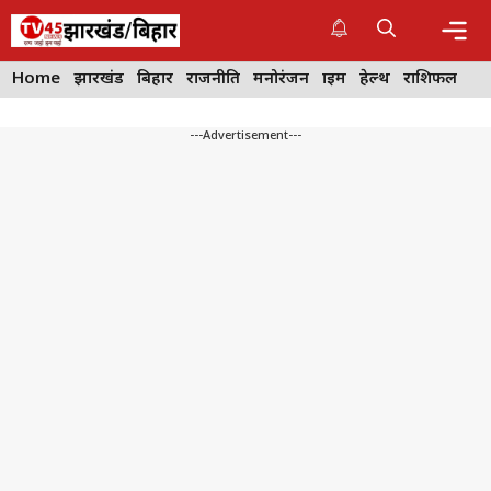
Skip
to
content
Me
Home
झारखंड
बिहार
राजनीति
मनोरंजन
क्राइम
हेल्थ
राशिफल
---Advertisement---