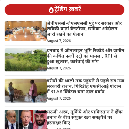
ट्रेंडिंग ख़बरें
जेपीएससी-जेएसएससी मुद्दे पर सरकार और
छात्रों की वार्ता बेनतीजा, छात्रों का आंदोलन
जारी रखने का ऐलान
August 7, 2026
धनबाद में ऑनलाइन भूमि रिकॉर्ड और जमीन
की कथित फर्जी एंट्री का मामला, RTI से
हुआ खुलास, कार्रवाई की मांग
August 7, 2026
गरीबों की थाली तक पहुंचने से पहले सड़ गया
सरकारी राशन, गिरिडीह एफसीआई गोदाम
में 31.58 क्विंटल चना दाल बर्बाद
August 7, 2026
सऊदी अरब, तुर्किये और पाकिस्तान ने क्षेत्रीय
तनाव के बीच संयुक्त रक्षा समझौते पर
हस्ताक्षर किए