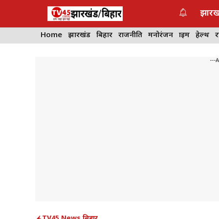
Skip
झारख
to
content
Home
झारखंड
बिहार
राजनीति
मनोरंजन
क्राइम
हेल्थ
---
TV45 News
,
बिहार