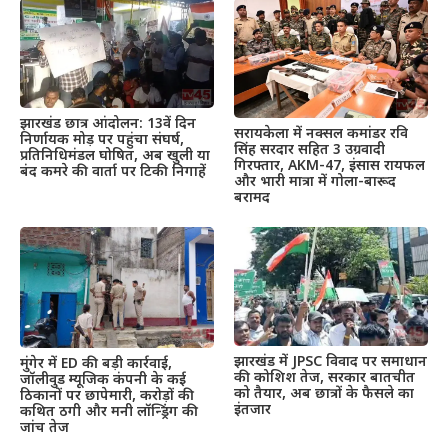
झारखंड छात्र आंदोलन: 13वें दिन
सरायकेला में नक्सल कमांडर रवि
निर्णायक मोड़ पर पहुंचा संघर्ष,
सिंह सरदार सहित 3 उग्रवादी
प्रतिनिधिमंडल घोषित, अब खुली या
गिरफ्तार, AKM-47, इंसास रायफल
बंद कमरे की वार्ता पर टिकी निगाहें
और भारी मात्रा में गोला-बारूद
बरामद
झारखंड में JPSC विवाद पर समाधान
मुंगेर में ED की बड़ी कार्रवाई,
की कोशिश तेज, सरकार बातचीत
जॉलीवुड म्यूजिक कंपनी के कई
को तैयार, अब छात्रों के फैसले का
ठिकानों पर छापेमारी, करोड़ों की
इंतजार
कथित ठगी और मनी लॉन्ड्रिंग की
जांच तेज