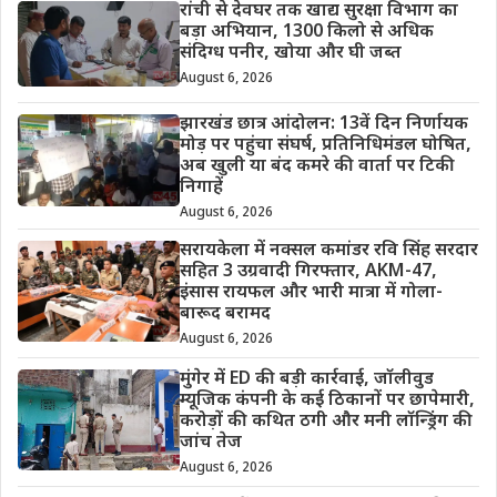
रांची से देवघर तक खाद्य सुरक्षा विभाग का
बड़ा अभियान, 1300 किलो से अधिक
संदिग्ध पनीर, खोया और घी जब्त
August 6, 2026
झारखंड छात्र आंदोलन: 13वें दिन निर्णायक
मोड़ पर पहुंचा संघर्ष, प्रतिनिधिमंडल घोषित,
अब खुली या बंद कमरे की वार्ता पर टिकी
निगाहें
August 6, 2026
सरायकेला में नक्सल कमांडर रवि सिंह सरदार
सहित 3 उग्रवादी गिरफ्तार, AKM-47,
इंसास रायफल और भारी मात्रा में गोला-
बारूद बरामद
August 6, 2026
मुंगेर में ED की बड़ी कार्रवाई, जॉलीवुड
म्यूजिक कंपनी के कई ठिकानों पर छापेमारी,
करोड़ों की कथित ठगी और मनी लॉन्ड्रिंग की
जांच तेज
August 6, 2026