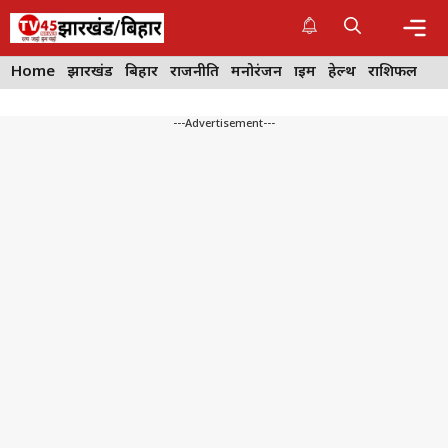
Skip
to
content
Me
Home
झारखंड
बिहार
राजनीति
मनोरंजन
क्राइम
हेल्थ
राशिफल
---Advertisement---