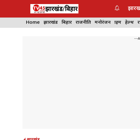
Skip
झारख
to
content
Home
झारखंड
बिहार
राजनीति
मनोरंजन
क्राइम
हेल्थ
---
झारखंड