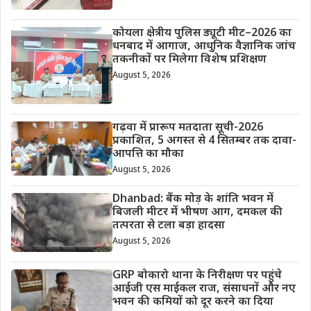
कोयला क्षेत्रीय पुलिस ड्यूटी मीट–2026 का
धनबाद में आगाज, आधुनिक वैज्ञानिक जांच
तकनीकों पर मिलेगा विशेष प्रशिक्षण
August 5, 2026
गढ़वा में प्रारूप मतदाता सूची-2026
प्रकाशित, 5 अगस्त से 4 सितम्बर तक दावा-
आपत्ति का मौका
August 5, 2026
Dhanbad: बैंक मोड़ के शांति भवन में
बिजली मीटर में भीषण आग, दमकल की
तत्परता से टला बड़ा हादसा
August 5, 2026
GRP बोकारो थाना के निरीक्षण पर पहुंचे
आईजी एस माईकल राज, संसाधनों और नए
भवन की कमियों को दूर करने का दिया