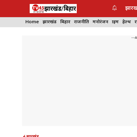
Skip
झारख
to
content
Home
झारखंड
बिहार
राजनीति
मनोरंजन
क्राइम
हेल्थ
---
झारखंड