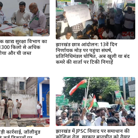
तक खाद्य सुरक्षा विभाग का
झारखंड छात्र आंदोलन: 13वें दिन
 1300 किलो से अधिक
निर्णायक मोड़ पर पहुंचा संघर्ष,
खोया और घी जब्त
प्रतिनिधिमंडल घोषित, अब खुली या बंद
कमरे की वार्ता पर टिकी निगाहें
झारखंड में JPSC विवाद पर समाधान की
 बड़ी कार्रवाई, जॉलीवुड
कोशिश तेज, सरकार बातचीत को तैयार,