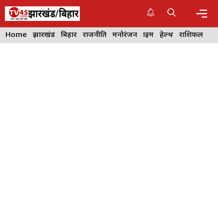
Skip
to
content
Me
Home
झारखंड
बिहार
राजनीति
मनोरंजन
क्राइम
हेल्थ
राशिफल