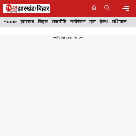
Skip
to
content
Me
Home
झारखंड
बिहार
राजनीति
मनोरंजन
क्राइम
हेल्थ
राशिफल
---Advertisement---