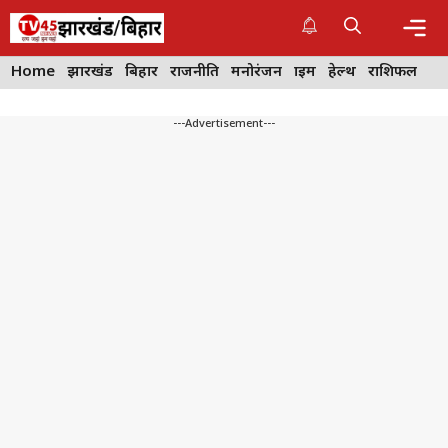
Skip
to
content
Me
Home
झारखंड
बिहार
राजनीति
मनोरंजन
क्राइम
हेल्थ
राशिफल
---Advertisement---