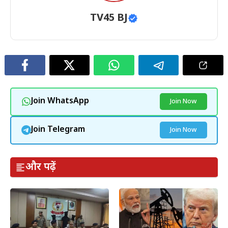
TV45 BJ
Join WhatsApp
Join Now
Join Telegram
Join Now
और पढ़ें