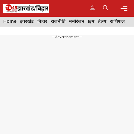
Skip
to
content
Me
Home
झारखंड
बिहार
राजनीति
मनोरंजन
क्राइम
हेल्थ
राशिफल
---Advertisement---