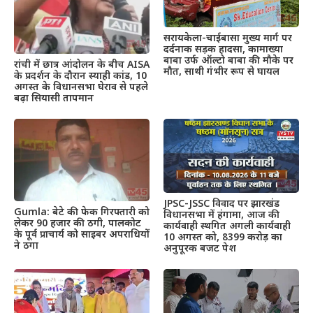
सरायकेला-चाईबासा मुख्य मार्ग पर
दर्दनाक सड़क हादसा, कामाख्या
बाबा उर्फ ऑल्टो बाबा की मौके पर
रांची में छात्र आंदोलन के बीच AISA
मौत, साथी गंभीर रूप से घायल
के प्रदर्शन के दौरान स्याही कांड, 10
अगस्त के विधानसभा घेराव से पहले
बढ़ा सियासी तापमान
JPSC-JSSC विवाद पर झारखंड
Gumla: बेटे की फेक गिरफ्तारी को
विधानसभा में हंगामा, आज की
लेकर 90 हजार की ठगी, पालकोट
कार्यवाही स्थगित अगली कार्यवाही
के पूर्व प्राचार्य को साइबर अपराधियों
10 अगस्त को, 8399 करोड़ का
ने ठगा
अनुपूरक बजट पेश