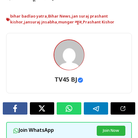
bihar badlao yatra
,
Bihar News
,
jan suraj prashant
kishor
,
jansuraj jnsabha
,
munger न्यूज
,
Prashant Kishor
TV45 BJ
Join WhatsApp
Join Now