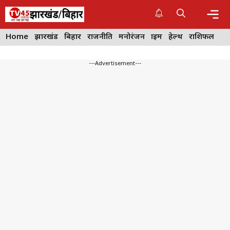
Skip
to
content
Me
Home
झारखंड
बिहार
राजनीति
मनोरंजन
क्राइम
हेल्थ
राशिफल
---Advertisement---