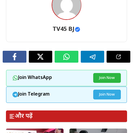
TV45 BJ
Join WhatsApp
Join Now
Join Telegram
Join Now
और पढ़ें