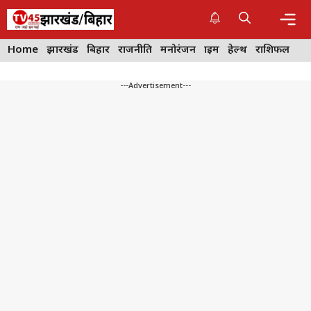
Skip
to
content
Me
Home
झारखंड
बिहार
राजनीति
मनोरंजन
क्राइम
हेल्थ
राशिफल
---Advertisement---