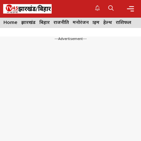
Skip
to
content
Me
Home
झारखंड
बिहार
राजनीति
मनोरंजन
क्राइम
हेल्थ
राशिफल
---Advertisement---